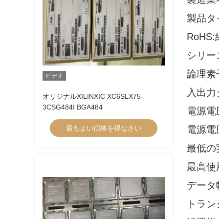
製品タ
RoHS
シリーズ
論理素子
ビデオ
入出力
オリジナルXILINXIC XC6SLX75-
3CSG484I BGA484
電源電圧
最もよい価格を得なさい
電源電圧
最低の実
最高使用
データ
トラン