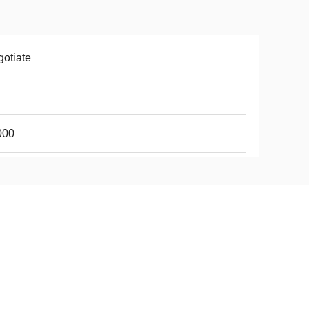
otiate
000