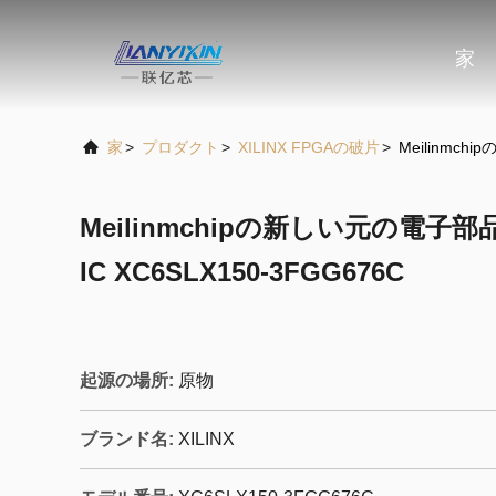
家
家
>
プロダクト
>
XILINX FPGAの破片
>
Meilinmch
Meilinmchipの新しい元の電子部
IC XC6SLX150-3FGG676C
起源の場所:
原物
ブランド名:
XILINX