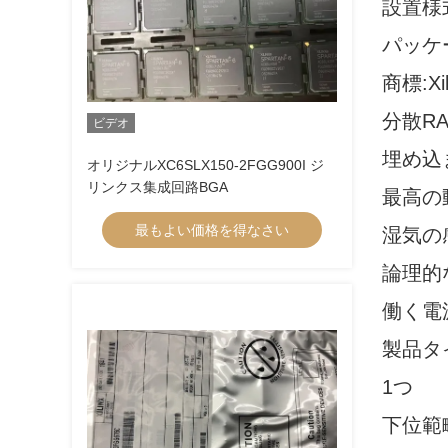
設置様式
パッケー
商標:Xil
分散RAM
ビデオ
埋め込ま
オリジナルXC6SLX150-2FGG900I ジ
リンクス集成回路BGA
最高の動
最もよい価格を得なさい
湿気の
論理的
働く電源
製品タ
1つ
下位範