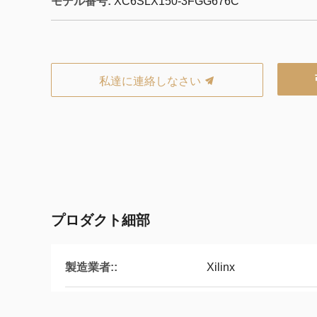
モデル番号:
XC6SLX150-3FGG676C
私達に連絡しなさい
プロダクト細部
製造業者::
Xilinx