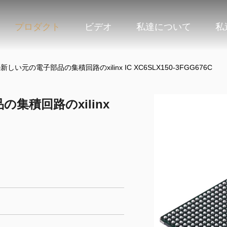
プロダクト
ビデオ
私達について
私
ipの新しい元の電子部品の集積回路のxilinx IC XC6SLX150-3FGG676C
品の集積回路のxilinx