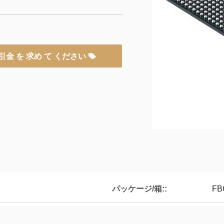
引金 を 求め て ください
パッケージ/箱::
FB