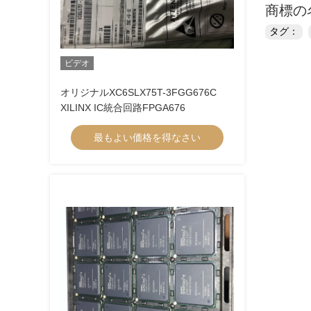
商標の
タグ：
ビデオ
オリジナルXC6SLX75T-3FGG676C
XILINX IC統合回路FPGA676
最もよい価格を得なさい