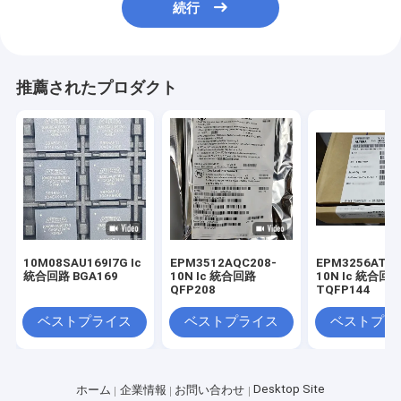
続行
推薦されたプロダクト
10M08SAU169I7G Ic
EPM3512AQC208-
EPM3256ATC1
統合回路 BGA169
10N Ic 統合回路
10N Ic 統合回
QFP208
TQFP144
ベストプライス
ベストプライス
ベストプラ
Desktop Site
ホーム
企業情報
お問い合わせ