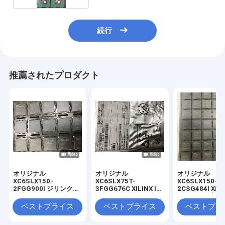
続行
推薦されたプロダクト
オリジナル
オリジナル
オリジナル
XC6SLX150-
XC6SLX75T-
XC6SLX150-
2FGG900I ジリンクス
3FGG676C XILINX IC
2CSG484I Xili
集成回路BGA
統合回路FPGA676
FpgaチップIC
ベストプライス
ベストプライス
ベストプラ