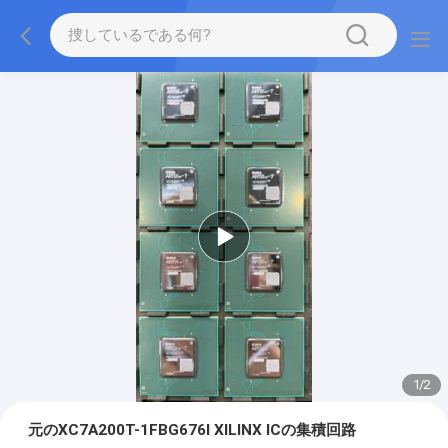
1
/
2
元のXC7A200T-1FBG676I XILINX ICの集積回路