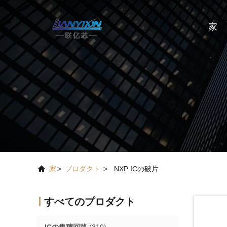
家
家
>
プロダクト
>
NXP ICの破片
すべてのプロダクト