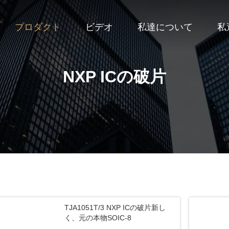
プロダクト
ビデオ
私達について
私
NXP ICの破片
TJA1051T/3 NXP ICの破片新し
く、元の本物SOIC-8