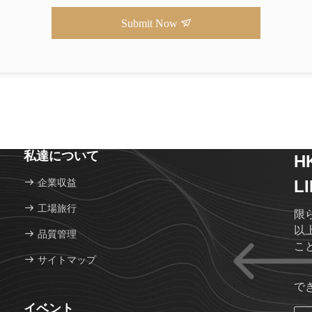
Submit Now
私達について
H
企業収益
L
工場旅行
限ら
以
品質管理
こ
サイトマップ
で
イベント