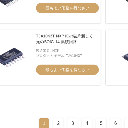
最もよい価格を得なさい
TJA1043T NXP ICの破片新しく、
元のSOIC-14 集積回路
製造業者:: NXP
プロダクト モデル: TJA1043T
最もよい価格を得なさい
1
2
3
4
5
6